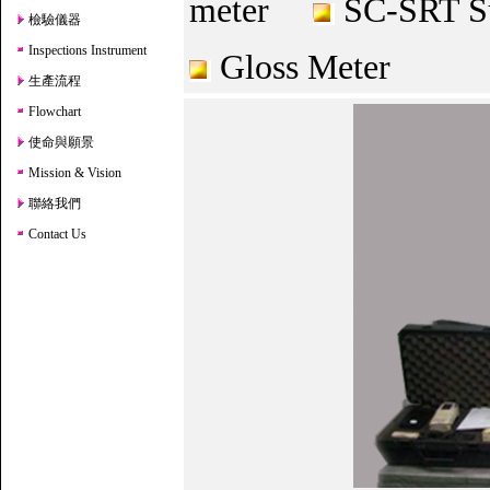
meter
SC-SRT Su
檢驗儀器
Inspections Instrument
Gloss Meter
生產流程
Flowchart
使命與願景
Mission & Vision
聯絡我們
Contact Us